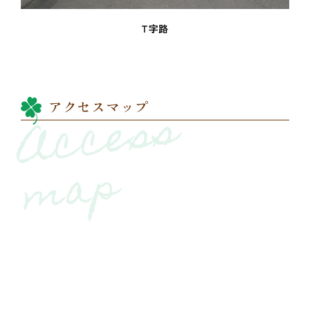
T字路
A
c
c
e
s
s
m
a
アクセスマップ
p